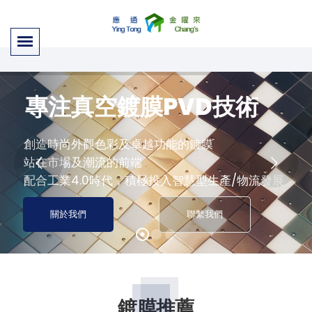
專注真空鍍膜PVD技術
創造時尚外觀色彩及卓越功能的鍍膜
站在市場及潮流的前端
配合工業4.0時代，積極投入智慧型生產/物流發展
HTML5
HTML5
Video
Video
關於我們
聯繫我們
鍍膜推薦